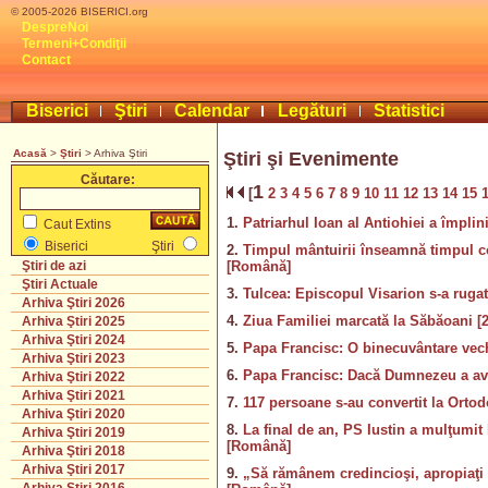
© 2005-2026 BISERICI.org
DespreNoi
Termeni+Condiţii
Contact
Biserici
Ştiri
Calendar
Legături
Statistici
Acasă
>
Ştiri
> Arhiva Ştiri
Ştiri şi Evenimente
Căutare:
1
[
2
3
4
5
6
7
8
9
10
11
12
13
14
15
1.
Patriarhul Ioan al Antiohiei a împlin
Caut Extins
Biserici
Ştiri
2.
Timpul mântuirii înseamnă timpul co
[Română]
Ştiri de azi
Ştiri Actuale
3.
Tulcea: Episcopul Visarion s-a rugat 
Arhiva Ştiri 2026
4.
Ziua Familiei marcată la Săbăoani [
Arhiva Ştiri 2025
Arhiva Ştiri 2024
5.
Papa Francisc: O binecuvântare vech
Arhiva Ştiri 2023
6.
Papa Francisc: Dacă Dumnezeu a av
Arhiva Ştiri 2022
Arhiva Ştiri 2021
7.
117 persoane s-au convertit la Orto
Arhiva Ştiri 2020
8.
La final de an, PS Iustin a mulţumit
Arhiva Ştiri 2019
[Română]
Arhiva Ştiri 2018
Arhiva Ştiri 2017
9.
„Să rămânem credincioşi, apropiaţi de 