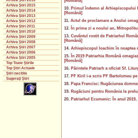
Arhiva Ştiri 2016
[Română]
Arhiva Ştiri 2015
10.
Primul îndemn al Arhiepiscopului Iri
Arhiva Ştiri 2014
[Română]
Arhiva Ştiri 2013
11.
Actul de proclamare a Anului omagi
Arhiva Ştiri 2012
Arhiva Ştiri 2011
12.
În prima zi a noului an, Mitropolitu
Arhiva Ştiri 2010
13.
Cuvântul rostit de Patriarhul Român
Arhiva Ştiri 2009
[Română]
Arhiva Ştiri 2008
Arhiva Ştiri 2007
14.
Arhiepiscopul Ioachim în noaptea di
Arhiva Ştiri 2006
15.
În 2019 Patriarhia Română omagiază 
Arhiva Ştiri 2005
[Română]
Top Toate Ştirile
16.
Părintele Patriarh a oficiat Sf. Lit
Top Ştiri Actuale
Ştiri necitite
17.
PF Kiril i-a scris PF Bartolomeu pe
Sugeraţi Ştiri
18.
Papa Francisc: Rugăciunea domneas
19.
Rugăciuni pentru România la prelua
20.
Patriarhul Ecumenic: În anul 2019, 