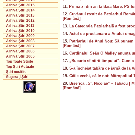
Arhiva Ştiri 2016
Arhiva Ştiri 2015
11.
Prima zi din an la Baia Mare. PS Iu
Arhiva Ştiri 2014
12.
Cuvântul rostit de Patriarhul Român
Arhiva Ştiri 2013
[Română]
Arhiva Ştiri 2012
Arhiva Ştiri 2011
13.
La Catedrala Patriarhală a fost pr
Arhiva Ştiri 2010
14.
Actul de proclamare a Anului omag
Arhiva Ştiri 2009
15.
Patriarhul de Anul Nou: Să punem ac
Arhiva Ştiri 2008
[Română]
Arhiva Ştiri 2007
Arhiva Ştiri 2006
16.
Cardinalul Seán O’Malley anunţă un
Arhiva Ştiri 2005
17.
„Bucuria sfinţirii timpului”. Cum a
Top Toate Ştirile
Top Ştiri Actuale
18.
S-a încheiat tabăra de iarnă de la 
Ştiri necitite
19.
Căile vechi, căile noi: Mitropolitu
Sugeraţi Ştiri
20.
Biserica „Sf. Nicolae” – Tabacu | 
[Română]