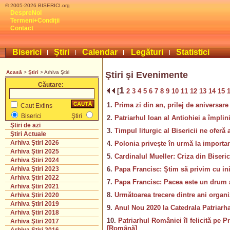
© 2005-2026 BISERICI.org
DespreNoi
Termeni+Condiţii
Contact
Biserici
Ştiri
Calendar
Legături
Statistici
Acasă
>
Ştiri
> Arhiva Ştiri
Ştiri şi Evenimente
Căutare:
1
[
2
3
4
5
6
7
8
9
10
11
12
13
14
15
1.
Prima zi din an, prilej de aniversar
Caut Extins
Biserici
Ştiri
2.
Patriarhul Ioan al Antiohiei a împlin
Ştiri de azi
3.
Timpul liturgic al Bisericii ne oferă
Ştiri Actuale
Arhiva Ştiri 2026
4.
Polonia priveşte în urmă la importan
Arhiva Ştiri 2025
5.
Cardinalul Mueller: Criza din Biseric
Arhiva Ştiri 2024
6.
Papa Francisc: Ştim să privim cu in
Arhiva Ştiri 2023
Arhiva Ştiri 2022
7.
Papa Francisc: Pacea este un drum a
Arhiva Ştiri 2021
8.
Următoarea trecere dintre ani organi
Arhiva Ştiri 2020
Arhiva Ştiri 2019
9.
Anul Nou 2020 la Catedrala Patriarha
Arhiva Ştiri 2018
10.
Patriarhul României îl felicită pe 
Arhiva Ştiri 2017
[Română]