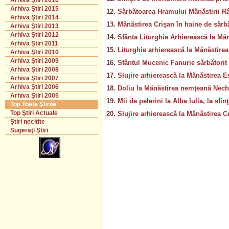
Arhiva Ştiri 2016
Arhiva Ştiri 2015
12.
Sărbătoarea Hramului Mănăstirii Râş
Arhiva Ştiri 2014
13.
Mănăstirea Crişan în haine de sărb
Arhiva Ştiri 2013
Arhiva Ştiri 2012
14.
Sfânta Liturghie Arhierească la Mă
Arhiva Ştiri 2011
15.
Liturghie arhierească la Mănăstire
Arhiva Ştiri 2010
Arhiva Ştiri 2009
16.
Sfântul Mucenic Fanurie sărbătorit 
Arhiva Ştiri 2008
17.
Slujire arhierească la Mănăstirea E
Arhiva Ştiri 2007
Arhiva Ştiri 2006
18.
Doliu la Mănăstirea nemţeană Nechi
Arhiva Ştiri 2005
19.
Mii de pelerini la Alba Iulia, la sfin
Top Toate Ştirile
Top Ştiri Actuale
20.
Slujire arhierească la Mănăstirea C
Ştiri necitite
Sugeraţi Ştiri