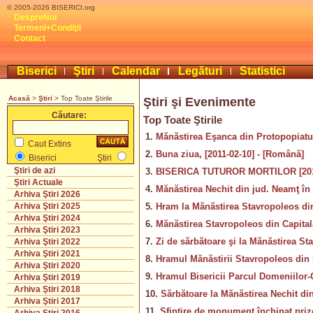
© 2005-2026 BISERICI.org
DespreNoi
Termeni+Condiţii
Contact
Biserici
Ştiri
Calendar
Legături
Statistici
Acasă
>
Ştiri
> Top Toate Ştirile
Ştiri şi Evenimente
Căutare:
Top Toate Ştirile
1.
Mănăstirea Eşanca din Protopopiatul 
Caut Extins
2.
Buna ziua, [2011-02-10] - [Română]
Biserici
Ştiri
Ştiri de azi
3.
BISERICA TUTUROR MORTILOR [2011
Ştiri Actuale
4.
Mănăstirea Nechit din jud. Neamţ în 
Arhiva Ştiri 2026
5.
Hram la Mănăstirea Stavropoleos din
Arhiva Ştiri 2025
Arhiva Ştiri 2024
6.
Mănăstirea Stavropoleos din Capitală
Arhiva Ştiri 2023
7.
Zi de sărbătoare şi la Mănăstirea Sta
Arhiva Ştiri 2022
Arhiva Ştiri 2021
8.
Hramul Mănăstirii Stavropoleos din 
Arhiva Ştiri 2020
9.
Hramul Bisericii Parcul Domeniilor-
Arhiva Ştiri 2019
Arhiva Ştiri 2018
10.
Sărbătoare la Mănăstirea Nechit di
Arhiva Ştiri 2017
11.
Sfinţire de monument închinat prizon