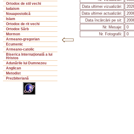
Ortodox de stil vechi
Data ultimei vizualizări:
2026
Iudaism
Data ultimei actualizări:
2006
Nouapostolică
Islam
Data încărcării pe sit:
2006
Ortodox de rit vechi
Nr. Mesaje:
0
Ortodox Sârb
Nr. Fotografii:
0
Mormon
Armeano-gregorian
Ecumenic
Armeano-catolic
Biserica Internaţională a lui
Hristos
Adunările lui Dumnezeu
Anglican
Metodist
Prezbiteriană