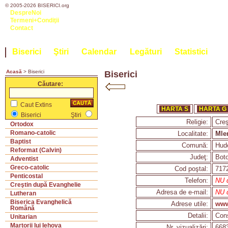
© 2005-2026 BISERICI.org
DespreNoi
Termeni+Condiţii
Contact
Biserici
Ştiri
Calendar
Legături
Statistici
Acasă
> Biserici
Biserici
Căutare:
Caut Extins
HARTA S
HARTA G
Biserici
Ştiri
Religie:
Creş
Ortodox
Romano-catolic
Localitate:
Mle
Baptist
Comună:
Hud
Reformat (Calvin)
Judeţ:
Bot
Adventist
Greco-catolic
Cod poştal:
717
Penticostal
Telefon:
NU d
Creştin după Evanghelie
Adresa de e-mail:
NU d
Lutheran
Biserica Evanghelică
Adrese utile:
www
Română
Detalii:
Cons
Unitarian
Martorii lui Iehova
Nr. vizualizări:
668