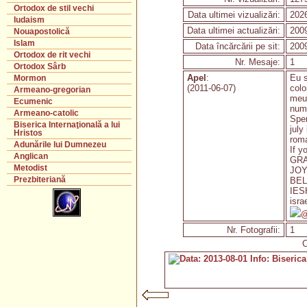
Ortodox de stil vechi
Data ultimei vizualizări:
2026
Iudaism
Data ultimei actualizări:
2009
Nouapostolică
Islam
Data încărcării pe sit:
2009
Ortodox de rit vechi
Nr. Mesaje:
1
Ortodox Sârb
Apel
:
Eu s
Mormon
(2011-06-07)
colo
Armeano-gregorian
meu 
Ecumenic
numa
Armeano-catolic
Spe
Biserica Internaţională a lui
july
Hristos
rom
Adunările lui Dumnezeu
If y
Anglican
GR
Metodist
JOY
Prezbiteriană
BE
IES
isra
@
Nr. Fotografii:
1
C