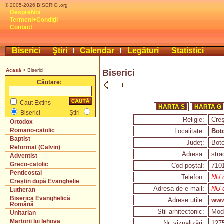
© 2005-2026 BISERICI.org
DespreNoi
Termeni+Condiţii
Contact
Biserici
Ştiri
Calendar
Legături
Statistici
Acasă
> Biserici
Biserici
Căutare:
Caut Extins
HARTA S
HARTA G
Biserici
Ştiri
Religie:
Creş
Ortodox
Romano-catolic
Localitate:
Bot
Baptist
Judeţ:
Bot
Reformat (Calvin)
Adresa:
stra
Adventist
Greco-catolic
Cod poştal:
710
Penticostal
Telefon:
NU d
Creştin după Evanghelie
Adresa de e-mail:
NU d
Lutheran
Biserica Evanghelică
Adrese utile:
www
Română
Stil arhitectonic:
Mod
Unitarian
Martorii lui Iehova
Nr. vizualizări:
127