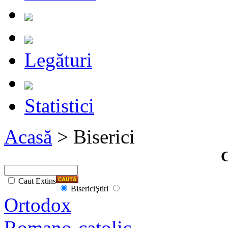
Legături
Statistici
Acasă
> Biserici
C
Caut Extins
Biserici
Ştiri
Ortodox
Romano-catolic