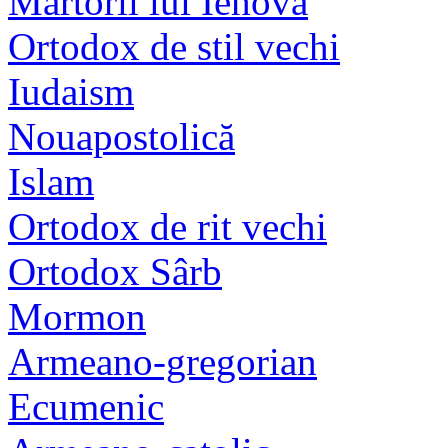
Martorii lui Iehova
Ortodox de stil vechi
Iudaism
Nouapostolică
Islam
Ortodox de rit vechi
Ortodox Sârb
Mormon
Armeano-gregorian
Ecumenic