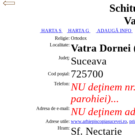
Schit
Va
HARTA S
HARTA G
ADAUGĂ INFO
Religie:
Ortodox
Localitate:
Vatra Dornei
Judeţ:
Suceava
725700
Cod poştal:
Telefon:
NU deţinem nr.
parohiei)...
Adresa de e-mail:
NU deţinem adr
Adrese utile:
www.arhiepiscopiasucevei.ro
,
pr
Hram:
Sf. Nectarie