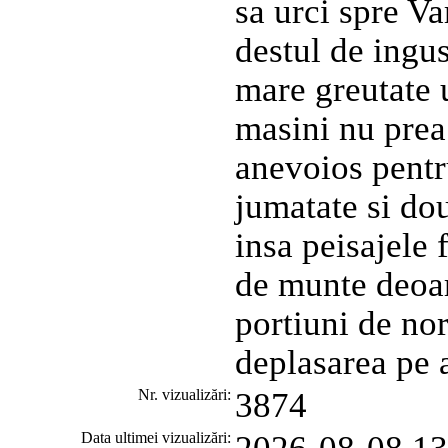
sa urci spre Va
destul de ingu
mare greutate 
masini nu prea 
anevoios pentru
jumatate si dou
insa peisajele 
de munte deoar
portiuni de nor
deplasarea pe 
Nr. vizualizări:
3874
Data ultimei vizualizări:
2026-08-08 13