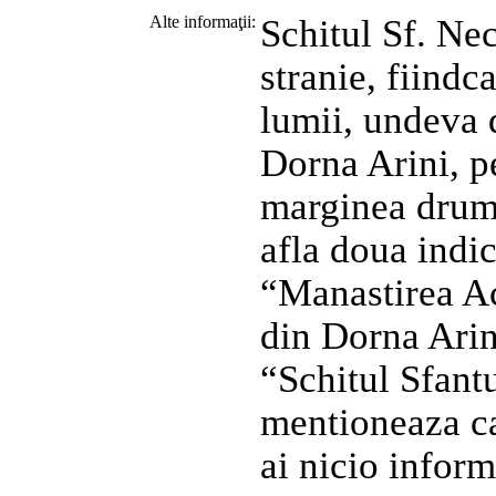
Alte informaţii:
Schitul Sf. Nec
stranie, fiindc
lumii, undeva 
Dorna Arini, pe
marginea drumu
afla doua indi
“Manastirea A
din Dorna Arini
“Schitul Sfant
mentioneaza ca
ai nicio inform