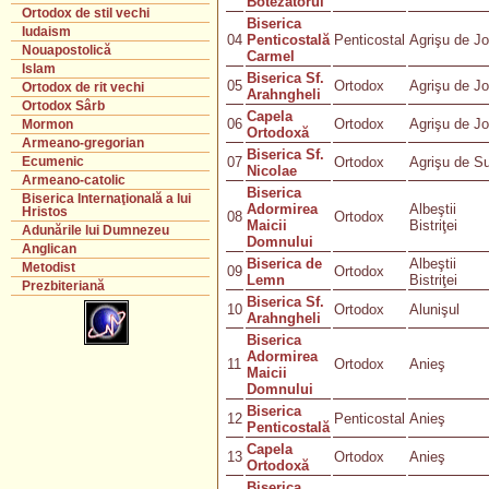
Botezătorul
Ortodox de stil vechi
Biserica
Iudaism
04
Penticostală
Penticostal
Agrişu de J
Nouapostolică
Carmel
Islam
Biserica Sf.
05
Ortodox
Agrişu de J
Ortodox de rit vechi
Arahngheli
Ortodox Sârb
Capela
06
Ortodox
Agrişu de J
Mormon
Ortodoxă
Armeano-gregorian
Biserica Sf.
07
Ortodox
Agrişu de S
Ecumenic
Nicolae
Armeano-catolic
Biserica
Biserica Internaţională a lui
Adormirea
Albeştii
Hristos
08
Ortodox
Maicii
Bistriţei
Adunările lui Dumnezeu
Domnului
Anglican
Biserica de
Albeştii
Metodist
09
Ortodox
Lemn
Bistriţei
Prezbiteriană
Biserica Sf.
10
Ortodox
Alunişul
Arahngheli
Biserica
Adormirea
11
Ortodox
Anieş
Maicii
Domnului
Biserica
12
Penticostal
Anieş
Penticostală
Capela
13
Ortodox
Anieş
Ortodoxă
Biserica