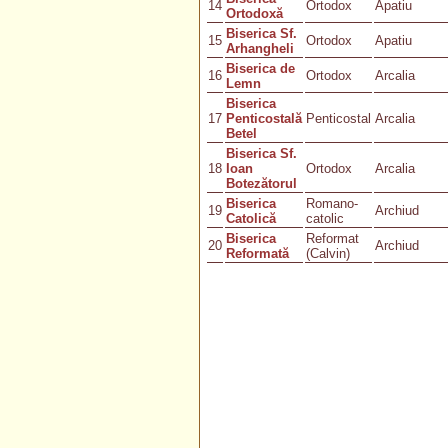
14
Ortodox
Apatiu
Ortodoxă
Biserica Sf.
15
Ortodox
Apatiu
Arhangheli
Biserica de
16
Ortodox
Arcalia
Lemn
Biserica
17
Penticostală
Penticostal
Arcalia
Betel
Biserica Sf.
18
Ioan
Ortodox
Arcalia
Botezătorul
Biserica
Romano-
19
Archiud
Catolică
catolic
Biserica
Reformat
20
Archiud
Reformată
(Calvin)