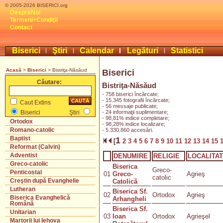
© 2005-2026 BISERICI.org
DespreNoi
Termeni+Condiţii
Contact
Biserici
Ştiri
Calendar
Legături
Statistici
Acasă
>
Biserici
> Bistriţa-Năsăud
Biserici
Căutare:
Bistriţa-Năsăud
- 758 biserici încărcate;
- 15.345 fotografii încărcate;
Caut Extins
- 56 messaje publicate;
- 24 informaţii suplimentare;
Biserici
Ştiri
- 98,81% indice completare;
Ortodox
- 98,28% indice localizare;
Romano-catolic
- 5.330.860 accesări.
Baptist
1
[
2
3
4
5
6
7
8
9
10
11
12
13
14
15
Reformat (Calvin)
Adventist
DENUMIRE
RELIGIE
LOCALITA
Greco-catolic
Biserica
Greco-
Penticostal
01
Greco-
Agrieş
catolic
Creştin după Evanghelie
Catolică
Lutheran
Biserica Sf.
02
Ortodox
Agrieş
Biserica Evanghelică
Arhangheli
Română
Biserica Sf.
Unitarian
03
Ioan
Ortodox
Agrieşel
Martorii lui Iehova