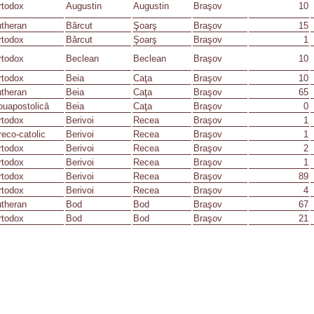
rtodox
Augustin
Augustin
Braşov
10
utheran
Bărcut
Şoarş
Braşov
15
rtodox
Bărcut
Şoarş
Braşov
1
rtodox
Beclean
Beclean
Braşov
10
rtodox
Beia
Caţa
Braşov
10
utheran
Beia
Caţa
Braşov
65
ouapostolică
Beia
Caţa
Braşov
0
rtodox
Berivoi
Recea
Braşov
1
eco-catolic
Berivoi
Recea
Braşov
1
rtodox
Berivoi
Recea
Braşov
2
rtodox
Berivoi
Recea
Braşov
1
rtodox
Berivoi
Recea
Braşov
89
rtodox
Berivoi
Recea
Braşov
4
utheran
Bod
Bod
Braşov
67
rtodox
Bod
Bod
Braşov
21