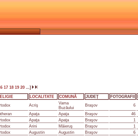
16
17
18
19
20
...]
ELIGIE
LOCALITATE
COMUNĂ
JUDEŢ
FOTOGRAFII
Vama
rtodox
Acriş
Braşov
6
Buzăului
utheran
Apaţa
Apaţa
Braşov
46
rtodox
Apaţa
Apaţa
Braşov
1
rtodox
Arini
Măieruş
Braşov
1
rtodox
Augustin
Augustin
Braşov
6