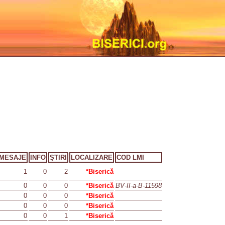
MESAJE
INFO
ŞTIRI
LOCALIZARE
COD LMI
1
0
2
*Biserică
0
0
0
*Biserică
BV-II-a-B-11598
0
0
0
*Biserică
0
0
0
*Biserică
0
0
1
*Biserică