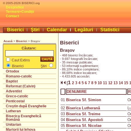
© 2005-2026 BISERICI.org
DespreNoi
Termeni+Condiţii
Contact
Biserici
Ştiri
Calendar
Legături
Statistici
Acasă
>
Biserici
> Braşov
Biserici
Căutare:
Braşov
- 468 biserici încărcate;
- 9.697 fotografii încărcate;
Caut Extins
- 35 messaje publicate;
- 53 informaţii suplimentare;
Biserici
Ştiri
- 89,10% indice completare;
Ortodox
- 88,68% indice localizare;
Romano-catolic
- 4.433.605 accesări.
Baptist
1
[
2
3
4
5
6
7
8
9
10
11
12
13
14
15
Reformat (Calvin)
Adventist
DENUMIRE
R
Greco-catolic
01
Biserica Sf. Simion
O
Penticostal
Creştin după Evanghelie
02
Biserica Lutherană
L
Lutheran
03
Biserica Sf. Treime
O
Biserica Evanghelică
04
Biserica Sf. Apostoli
O
Română
Unitarian
05
Biserica Sf. Nicolae
O
Martorii lui Iehova