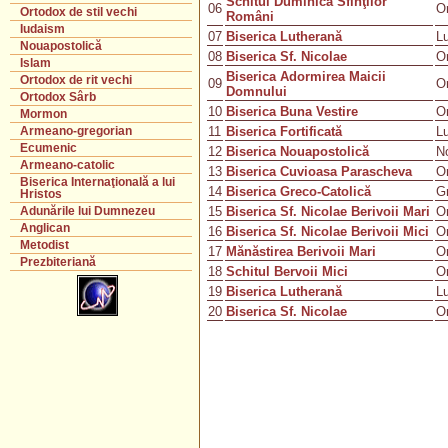
Schitul Duminica Sfinţilor
06
O
Ortodox de stil vechi
Români
Iudaism
07
Biserica Lutherană
L
Nouapostolică
08
Biserica Sf. Nicolae
O
Islam
Biserica Adormirea Maicii
Ortodox de rit vechi
09
O
Domnului
Ortodox Sârb
10
Biserica Buna Vestire
O
Mormon
11
Biserica Fortificată
L
Armeano-gregorian
Ecumenic
12
Biserica Nouapostolică
N
Armeano-catolic
13
Biserica Cuvioasa Parascheva
O
Biserica Internaţională a lui
14
Biserica Greco-Catolică
Gr
Hristos
15
Biserica Sf. Nicolae Berivoii Mari
O
Adunările lui Dumnezeu
Anglican
16
Biserica Sf. Nicolae Berivoii Mici
O
Metodist
17
Mănăstirea Berivoii Mari
O
Prezbiteriană
18
Schitul Bervoii Mici
O
19
Biserica Lutherană
L
20
Biserica Sf. Nicolae
O