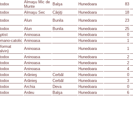
Almaşu Mic de
todox
Balşa
Hunedoara
83
Munte
todox
Almaşu Sec
Cârjiţi
Hunedoara
18
todox
Alun
Bunila
Hunedoara
23
todox
Alun
Bunila
Hunedoara
25
ptist
Aninoasa
Hunedoara
0
mano-catolic
Aninoasa
Hunedoara
1
format
Aninoasa
Hunedoara
1
alvin)
todox
Aninoasa
Hunedoara
2
todox
Aninoasa
Hunedoara
2
todox
Aninoasa
Hunedoara
4
todox
Arănieş
Cerbăl
Hunedoara
0
todox
Arănieş
Cerbăl
Hunedoara
3
todox
Archia
Deva
Hunedoara
0
todox
Ardeu
Balşa
Hunedoara
6