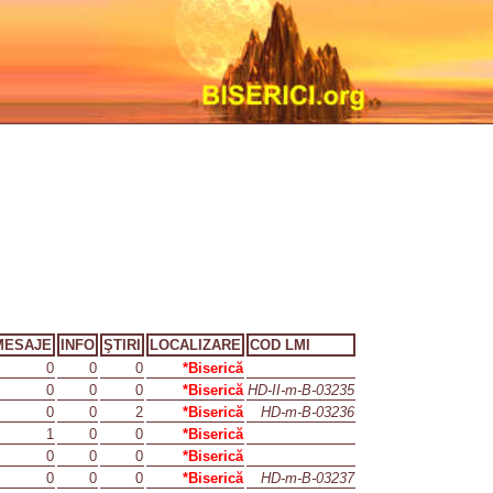
MESAJE
INFO
ŞTIRI
LOCALIZARE
COD LMI
0
0
0
*Biserică
0
0
0
*Biserică
HD-II-m-B-03235
0
0
2
*Biserică
HD-m-B-03236
1
0
0
*Biserică
0
0
0
*Biserică
0
0
0
*Biserică
HD-m-B-03237