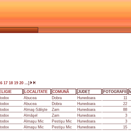
16
17
18
19
20
...]
ELIGIE
LOCALITATE
COMUNĂ
JUDEŢ
FOTOGRAFII
todox
Abucea
Dobra
Hunedoara
11
todox
Abucea
Dobra
Hunedoara
22
todox
Almaş-Sălişte
Zam
Hunedoara
88
todox
Almăşel
Zam
Hunedoara
3
todox
Almaşu Mic
Pestişu Mic
Hunedoara
3
todox
Almaşu Mic
Pestişu Mic
Hunedoara
15