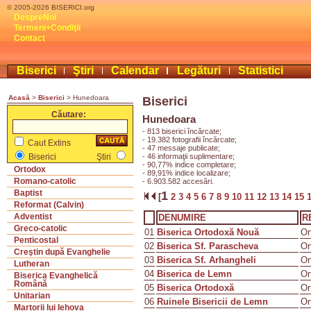
© 2005-2026 BISERICI.org
DespreNoi
Termeni+Condiţii
Contact
Biserici
Ştiri
Calendar
Legături
Statistici
Acasă
>
Biserici
> Hunedoara
Biserici
Căutare:
Hunedoara
- 813 biserici încărcate;
- 19.382 fotografii încărcate;
Caut Extins
- 47 messaje publicate;
- 46 informaţii suplimentare;
Biserici
Ştiri
- 90,77% indice completare;
Ortodox
- 89,91% indice localizare;
Romano-catolic
- 6.903.582 accesări.
Baptist
1
[
2
3
4
5
6
7
8
9
10
11
12
13
14
15
Reformat (Calvin)
Adventist
DENUMIRE
R
Greco-catolic
01
Biserica Ortodoxă Nouă
Or
Penticostal
02
Biserica Sf. Parascheva
Or
Creştin după Evanghelie
03
Biserica Sf. Arhangheli
Or
Lutheran
04
Biserica de Lemn
Or
Biserica Evanghelică
Română
05
Biserica Ortodoxă
Or
Unitarian
06
Ruinele Bisericii de Lemn
Or
Martorii lui Iehova