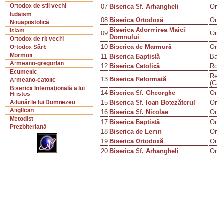
Ortodox de stil vechi
07
Biserica Sf. Arhangheli
Or
Iudaism
08
Biserica Ortodoxă
Or
Nouapostolică
Biserica Adormirea Maicii
Islam
09
Or
Domnului
Ortodox de rit vechi
10
Biserica de Marmură
Or
Ortodox Sârb
Mormon
11
Biserica Baptistă
Ba
Armeano-gregorian
12
Biserica Catolică
Ro
Ecumenic
Re
13
Biserica Reformată
Armeano-catolic
(C
Biserica Internaţională a lui
14
Biserica Sf. Gheorghe
Or
Hristos
15
Biserica Sf. Ioan Botezătorul
Or
Adunările lui Dumnezeu
Anglican
16
Biserica Sf. Nicolae
Or
Metodist
17
Biserica Baptistă
Or
Prezbiteriană
18
Biserica de Lemn
Or
19
Biserica Ortodoxă
Or
20
Biserica Sf. Arhangheli
Or