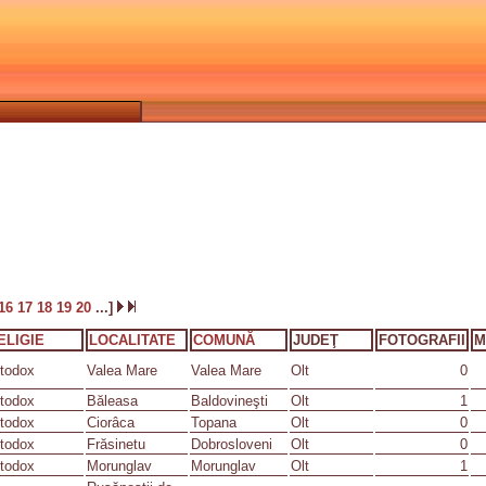
16
17
18
19
20
...]
ELIGIE
LOCALITATE
COMUNĂ
JUDEŢ
FOTOGRAFII
M
todox
Valea Mare
Valea Mare
Olt
0
todox
Băleasa
Baldovineşti
Olt
1
todox
Ciorâca
Topana
Olt
0
todox
Frăsinetu
Dobrosloveni
Olt
0
todox
Morunglav
Morunglav
Olt
1