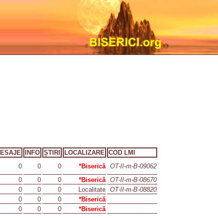
ESAJE
INFO
ŞTIRI
LOCALIZARE
COD LMI
0
0
0
*Biserică
OT-II-m-B-09062
0
0
0
*Biserică
OT-II-m-B-08670
0
0
0
Localitate
OT-II-m-B-08820
0
0
0
*Biserică
0
0
0
*Biserică