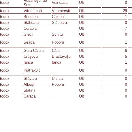
Rusăneştii de
todox
Voineasa
Olt
0
Sus
todox
Vitomireşti
Vitomireşti
Olt
29
todox
Bondrea
Cezieni
Olt
1
todox
Slătioara
Slătioara
Olt
0
todox
Corabia
Olt
7
todox
Greci
Schitu
Olt
0
todox
Seaca
Poboru
Olt
1
todox
Gura Căluiu
Călui
Olt
6
todox
Cruşovu
Brastavăţu
Olt
5
todox
Ianca
Ianca
Olt
1
todox
Piatra-Olt
Olt
0
todox
Stăvaru
Urzica
Olt
0
todox
Albeşti
Poboru
Olt
0
todox
Slatina
Olt
0
todox
Caracal
Olt
0