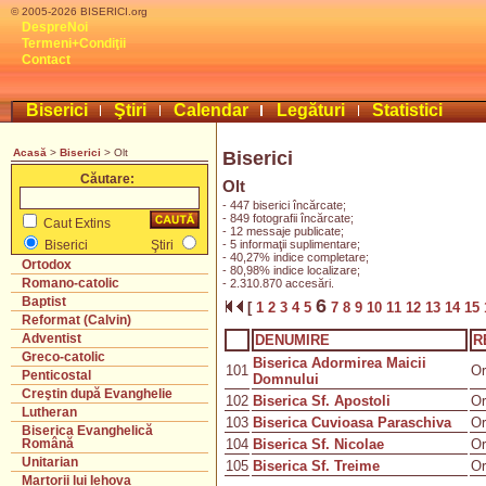
© 2005-2026 BISERICI.org
DespreNoi
Termeni+Condiţii
Contact
Biserici
Ştiri
Calendar
Legături
Statistici
Acasă
>
Biserici
> Olt
Biserici
Căutare:
Olt
- 447 biserici încărcate;
- 849 fotografii încărcate;
Caut Extins
- 12 messaje publicate;
- 5 informaţii suplimentare;
Biserici
Ştiri
- 40,27% indice completare;
Ortodox
- 80,98% indice localizare;
Romano-catolic
- 2.310.870 accesări.
Baptist
6
[
1
2
3
4
5
7
8
9
10
11
12
13
14
15
Reformat (Calvin)
Adventist
DENUMIRE
R
Greco-catolic
Biserica Adormirea Maicii
101
Or
Penticostal
Domnului
Creştin după Evanghelie
102
Biserica Sf. Apostoli
Or
Lutheran
103
Biserica Cuvioasa Paraschiva
Or
Biserica Evanghelică
104
Biserica Sf. Nicolae
Or
Română
Unitarian
105
Biserica Sf. Treime
Or
Martorii lui Iehova