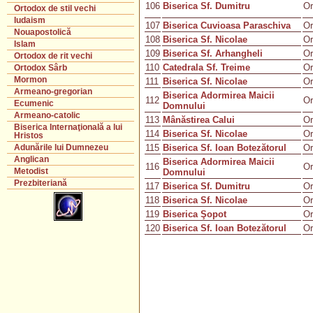
106
Biserica Sf. Dumitru
Or
Ortodox de stil vechi
Iudaism
107
Biserica Cuvioasa Paraschiva
Or
Nouapostolică
108
Biserica Sf. Nicolae
Or
Islam
109
Biserica Sf. Arhangheli
Or
Ortodox de rit vechi
110
Catedrala Sf. Treime
Or
Ortodox Sârb
Mormon
111
Biserica Sf. Nicolae
Or
Armeano-gregorian
Biserica Adormirea Maicii
112
Or
Ecumenic
Domnului
Armeano-catolic
113
Mânăstirea Calui
Or
Biserica Internaţională a lui
114
Biserica Sf. Nicolae
Or
Hristos
115
Biserica Sf. Ioan Botezătorul
Or
Adunările lui Dumnezeu
Anglican
Biserica Adormirea Maicii
116
Or
Metodist
Domnului
Prezbiteriană
117
Biserica Sf. Dumitru
Or
118
Biserica Sf. Nicolae
Or
119
Biserica Şopot
Or
120
Biserica Sf. Ioan Botezătorul
Or