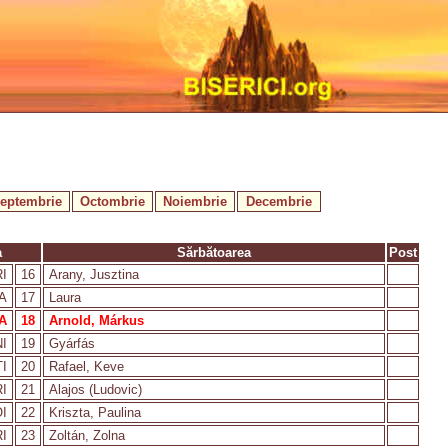
eptembrie
Octombrie
Noiembrie
Decembrie
a
Sărbătoarea
Post
I
16
Arany, Jusztina
A
17
Laura
A
18
Arnold, Márkus
I
19
Gyárfás
I
20
Rafael, Keve
I
21
Alajos (Ludovic)
I
22
Kriszta, Paulina
I
23
Zoltán, Zolna