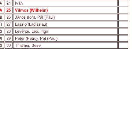
A
24
Iván
A
25
Vilmos (Wilhelm)
I
26
János (Ion), Pál (Paul)
I
27
László (Ladiszlau)
I
28
Levente, Leó, Irigó
I
29
Péter (Petru), Pál (Paul)
I
30
Tihamér, Bese