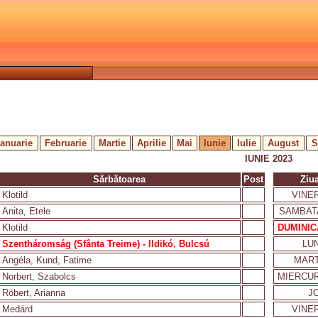
Ianuarie
Februarie
Martie
Aprilie
Mai
Iunie
Iulie
August
S
IUNIE 2023
Sărbătoarea
Post
Ziu
Klotild
VINER
Anita, Etele
SAMBAT
Klotild
DUMINIC
Szentháromság (Sfânta Treime) - Ildikó, Bulcsú
LUN
Angéla, Kund, Fatime
MART
Norbert, Szabolcs
MIERCUR
Róbert, Arianna
JO
Medárd
VINER