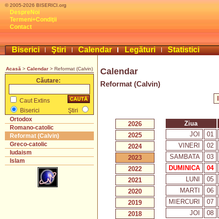
© 2005-2026 BISERICI.org
DespreNoi
Termeni+Condiţii
Contact
Biserici
Ştiri
Calendar
Legături
Statistici
Acasă
>
Calendar
> Reformat (Calvin)
Calendar
Căutare:
Reformat (Calvin)
Caut Extins
Biserici
Ştiri
Ortodox
Ziua
2026
Romano-catolic
JOI
01
2025
Reformat (Calvin)
Greco-catolic
VINERI
02
2024
Iudaism
SAMBATA
03
2023
Islam
DUMINICA
04
2022
LUNI
05
2021
MARTI
06
2020
MIERCURI
07
2019
JOI
08
2018