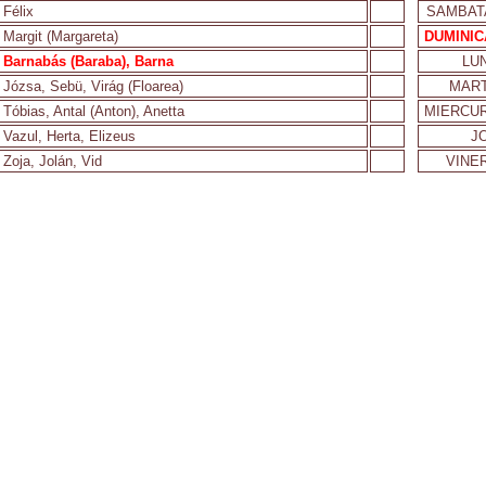
Félix
SAMBAT
Margit (Margareta)
DUMINIC
Barnabás (Baraba), Barna
LUN
Józsa, Sebü, Virág (Floarea)
MART
Tóbias, Antal (Anton), Anetta
MIERCUR
Vazul, Herta, Elizeus
JO
Zoja, Jolán, Vid
VINER