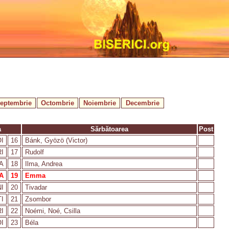
eptembrie
Octombrie
Noiembrie
Decembrie
a
Sărbătoarea
Post
I
16
Bánk, Gyözö (Victor)
I
17
Rudolf
A
18
Ilma, Andrea
A
19
Emma
I
20
Tivadar
I
21
Zsombor
I
22
Noémi, Noé, Csilla
I
23
Béla