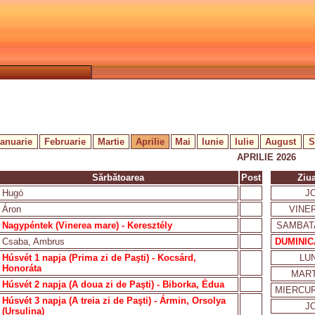
Ianuarie
Februarie
Martie
Aprilie
Mai
Iunie
Iulie
August
S
APRILIE 2026
Sărbătoarea
Post
Ziu
Hugó
JO
Áron
VINER
Nagypéntek (Vinerea mare) - Keresztély
SAMBAT
Csaba, Ambrus
DUMINIC
Húsvét 1 napja (Prima zi de Paşti) - Kocsárd,
LUN
Honoráta
MART
Húsvét 2 napja (A doua zi de Paşti) - Biborka, Édua
MIERCUR
Húsvét 3 napja (A treia zi de Paşti) - Ármin, Orsolya
JO
(Ursulina)