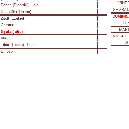
VINER
Dénes (Dionisie), Lidia
SAMBAT
Dömotör (Dimitrie)
DUMINIC
Zsolt, Ezékiel
LUN
Gemma
MART
Gyula (Iuliu)
MIERCUR
Ida
JO
Tibor (Tiberiu), Tiborc
Emese