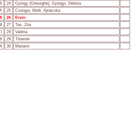
I
24
György (Gheorghe), Györgyi, Debóra
A
25
Csongor, Márk, Ajnácska
A
26
Ervin
I
27
Tas, Zita
I
28
Valéria
I
29
Tihamér
I
30
Mariann