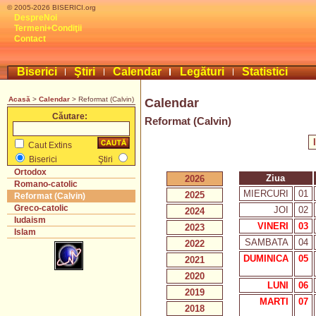
© 2005-2026 BISERICI.org
DespreNoi
Termeni+Condiţii
Contact
Biserici
Ştiri
Calendar
Legături
Statistici
Acasă
>
Calendar
> Reformat (Calvin)
Calendar
Căutare:
Reformat (Calvin)
Caut Extins
Biserici
Ştiri
Ortodox
Ziua
2026
Romano-catolic
MIERCURI
01
2025
Reformat (Calvin)
Greco-catolic
JOI
02
2024
Iudaism
VINERI
03
2023
Islam
SAMBATA
04
2022
DUMINICA
05
2021
2020
LUNI
06
2019
MARTI
07
2018