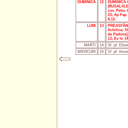
DUMINICA
12
DUMINICA 
(RUSALIILE)
cuv. Petru 
23; Ap Fap 
8,12.
LUNI
13
PREASFÂNT
Achilina; Sf
de Padova].
13; Ev Io 14
MARTI
14
Sf. pf. Elis
MIERCURI
15
Sf. pf. Amos