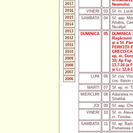
2017
Neamului.
2016
VINERI
03
Sf. m. Lucili
2015
SAMBATA
04
Sf. aep. Mit
Attalos, Cam
2014
Niculiţel.
2013
DUMINICA
05
DUMINICA 
2012
Rugăciunii 
şi a Sf. Păr
2011
FERICIŢII 
2010
GRECO-CAT
ep. m. Dorot
2009
10; Ap Fap 
13,7-16 (a F
2008
şi Lc 12,8-1
2007
LUNI
06
Sf. cuv. Vis
2006
cuv. Ilarion
MARTI
07
Sf. ep. m. T
MIERCURI
08
Aducerea mo
Stratilat.
JOI
09
Sf. aep. Chir
VINERI
10
Sf. m. Alexa
m. Timotei.
SAMBATA
11
Sf. ap. Bar
Pomenirea mo