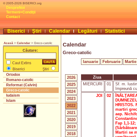
© 2005-2026 BISERICI.org
DespreNoi
Termeni+Condiţii
Contact
Biserici
Ştiri
Calendar
Legături
Statistici
Acasă
>
Calendar
> Greco-catolic
Calendar
Căutare:
Greco-catolic
Ianuarie
Februarie
Martie
Caut Extins
Biserici
Ştiri
Ortodox
Ziua
2026
Romano-catolic
MIERCURI
01
Sf. m. Iustin
2025
Reformat (Calvin)
împreună cu
Greco-catolic
2024
JOI
02
ÎNĂLŢAREA
Iudaism
2023
DUMNEZEU
Islam
HRISTOS. Fe
2022
martiri gre
2021
aep. Nichifo
Constantino
2020
Fap 1,1-12;
2019
(Sărbătoare
Martiri se 
2018
următoare).