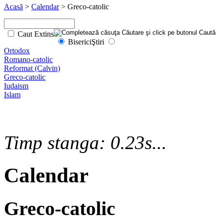
Acasă
>
Calendar
> Greco-catolic
Caut Extins
Biserici
Ştiri
Ortodox
Romano-catolic
Reformat (Calvin)
Greco-catolic
Iudaism
Islam
Timp stanga: 0.23s...
Calendar
Greco-catolic