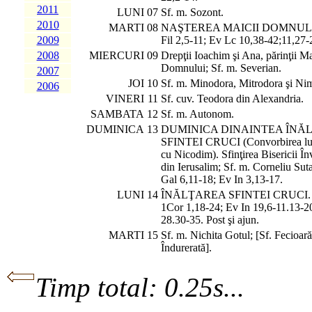
2011
LUNI
07
Sf. m. Sozont.
2010
MARTI
08
NAŞTEREA MAICII DOMNULU
2009
Fil 2,5-11; Ev Lc 10,38-42;11,27-
2008
MIERCURI
09
Drepţii Ioachim şi Ana, părinţii Ma
Domnului; Sf. m. Severian.
2007
JOI
10
Sf. m. Minodora, Mitrodora şi Ni
2006
VINERI
11
Sf. cuv. Teodora din Alexandria.
SAMBATA
12
Sf. m. Autonom.
DUMINICA
13
DUMINICA DINAINTEA ÎNĂL
SFINTEI CRUCI (Convorbirea lui
cu Nicodim). Sfinţirea Bisericii Înv
din Ierusalim; Sf. m. Corneliu Sut
Gal 6,11-18; Ev In 3,13-17.
LUNI
14
ÎNĂLŢAREA SFINTEI CRUCI.
1Cor 1,18-24; Ev In 19,6-11.13-2
28.30-35. Post şi ajun.
MARTI
15
Sf. m. Nichita Gotul; [Sf. Fecioar
Îndurerată].
Timp total: 0.25s...