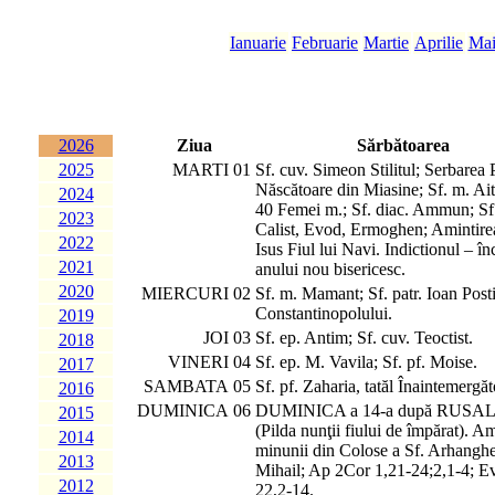
Ianuarie
Februarie
Martie
Aprilie
Ma
2026
Ziua
Sărbătoarea
2025
MARTI
01
Sf. cuv. Simeon Stilitul; Serbarea 
Născătoare din Miasine; Sf. m. Ait
2024
40 Femei m.; Sf. diac. Ammun; Sf
2023
Calist, Evod, Ermoghen; Amintirea
2022
Isus Fiul lui Navi. Indictionul – în
2021
anului nou bisericesc.
2020
MIERCURI
02
Sf. m. Mamant; Sf. patr. Ioan Posti
Constantinopolului.
2019
JOI
03
Sf. ep. Antim; Sf. cuv. Teoctist.
2018
VINERI
04
Sf. ep. M. Vavila; Sf. pf. Moise.
2017
SAMBATA
05
Sf. pf. Zaharia, tatăl Înaintemergăt
2016
DUMINICA
06
DUMINICA a 14-a după RUSAL
2015
(Pilda nunţii fiului de împărat). Am
2014
minunii din Colose a Sf. Arhanghe
2013
Mihail; Ap 2Cor 1,21-24;2,1-4; E
2012
22,2-14.