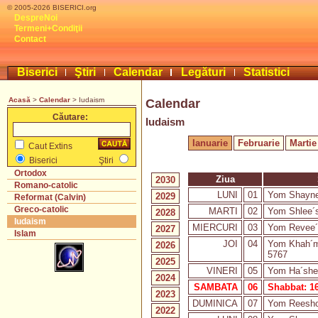
© 2005-2026 BISERICI.org
DespreNoi
Termeni+Condiţii
Contact
Biserici
Ştiri
Calendar
Legături
Statistici
Acasă
>
Calendar
> Iudaism
Calendar
Căutare:
Iudaism
Ianuarie
Februarie
Martie
Caut Extins
Biserici
Ştiri
Ortodox
Ziua
2030
Romano-catolic
LUNI
01
Yom Shaynee
2029
Reformat (Calvin)
Greco-catolic
MARTI
02
Yom Shlee´s
2028
Iudaism
MIERCURI
03
Yom Revee´e
2027
Islam
JOI
04
Yom Khah´m
2026
5767
2025
VINERI
05
Yom Ha´shee
2024
SAMBATA
06
Shabbat: 16
2023
DUMINICA
07
Yom Reesho
2022