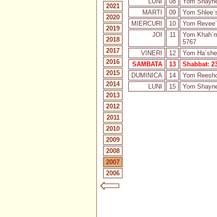
LUNI
08
Yom Shayne
2021
MARTI
09
Yom Shlee´s
2020
MIERCURI
10
Yom Revee´e
2019
JOI
11
Yom Khah´m
2018
5767
2017
VINERI
12
Yom Ha´shee
2016
SAMBATA
13
Shabbat: 23
2015
DUMINICA
14
Yom Reesho
2014
LUNI
15
Yom Shayne
2013
2012
2011
2010
2009
2008
2007
2006