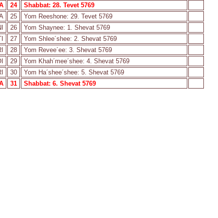
A
24
Shabbat: 28. Tevet 5769
A
25
Yom Reeshone: 29. Tevet 5769
I
26
Yom Shaynee: 1. Shevat 5769
I
27
Yom Shlee´shee: 2. Shevat 5769
I
28
Yom Revee´ee: 3. Shevat 5769
I
29
Yom Khah´mee´shee: 4. Shevat 5769
I
30
Yom Ha´shee´shee: 5. Shevat 5769
A
31
Shabbat: 6. Shevat 5769