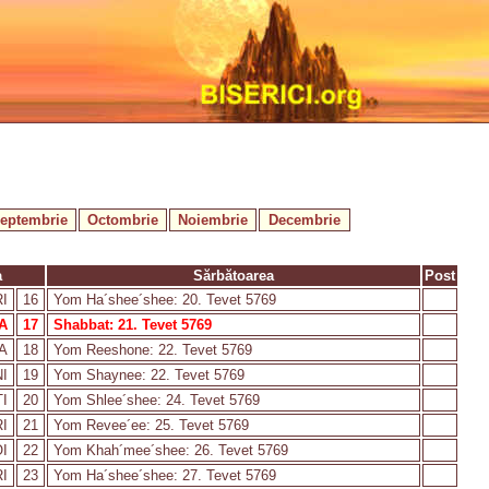
eptembrie
Octombrie
Noiembrie
Decembrie
a
Sărbătoarea
Post
I
16
Yom Ha´shee´shee: 20. Tevet 5769
A
17
Shabbat: 21. Tevet 5769
A
18
Yom Reeshone: 22. Tevet 5769
I
19
Yom Shaynee: 22. Tevet 5769
I
20
Yom Shlee´shee: 24. Tevet 5769
I
21
Yom Revee´ee: 25. Tevet 5769
I
22
Yom Khah´mee´shee: 26. Tevet 5769
I
23
Yom Ha´shee´shee: 27. Tevet 5769