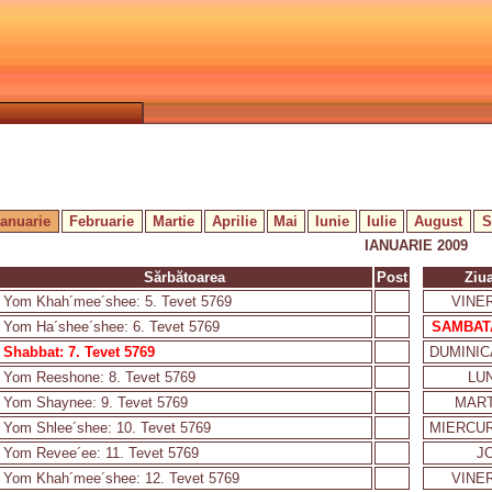
Ianuarie
Februarie
Martie
Aprilie
Mai
Iunie
Iulie
August
S
IANUARIE 2009
Sărbătoarea
Post
Ziu
Yom Khah´mee´shee: 5. Tevet 5769
VINER
Yom Ha´shee´shee: 6. Tevet 5769
SAMBAT
Shabbat: 7. Tevet 5769
DUMINIC
Yom Reeshone: 8. Tevet 5769
LUN
Yom Shaynee: 9. Tevet 5769
MART
Yom Shlee´shee: 10. Tevet 5769
MIERCUR
Yom Revee´ee: 11. Tevet 5769
JO
Yom Khah´mee´shee: 12. Tevet 5769
VINER