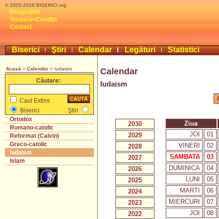
© 2005-2026 BISERICI.org
DespreNoi
Termeni+Condiţii
Contact
Biserici
Ştiri
Calendar
Legături
Statistici
Acasă
>
Calendar
> Iudaism
Calendar
Căutare:
Iudaism
Caut Extins
Biserici
Ştiri
Ortodox
Ziua
2030
Romano-catolic
JOI
01
2029
Reformat (Calvin)
Greco-catolic
VINERI
02
2028
Iudaism
SAMBATA
03
2027
Islam
DUMINICA
04
2026
LUNI
05
2025
MARTI
06
2024
MIERCURI
07
2023
JOI
08
2022