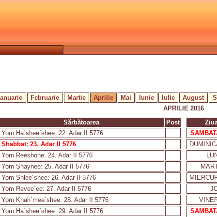
Ianuarie
Februarie
Martie
Aprilie
Mai
Iunie
Iulie
August
S
APRILIE 2016
Sărbătoarea
Post
Ziu
Yom Ha´shee´shee: 22. Adar II 5776
SAMBAT
Shabbat: 23. Adar II 5776
DUMINIC
Yom Reeshone: 24. Adar II 5776
LUN
Yom Shaynee: 25. Adar II 5776
MART
Yom Shlee´shee: 26. Adar II 5776
MIERCUR
Yom Revee´ee: 27. Adar II 5776
JO
Yom Khah´mee´shee: 28. Adar II 5776
VINER
Yom Ha´shee´shee: 29. Adar II 5776
SAMBAT