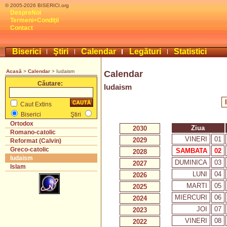
© 2005-2026 BISERICI.org
DespreNoi
Termeni+Condiţii
Contact
Biserici
Ştiri
Calendar
Legături
Statistici
Acasă
>
Calendar
> Iudaism
Calendar
Căutare:
Iudaism
Caut Extins
Biserici
Ştiri
Ortodox
Ziua
2030
Romano-catolic
VINERI
01
2029
Reformat (Calvin)
Greco-catolic
SAMBATA
02
2028
Iudaism
DUMINICA
03
2027
Islam
LUNI
04
2026
MARTI
05
2025
MIERCURI
06
2024
JOI
07
2023
VINERI
08
2022