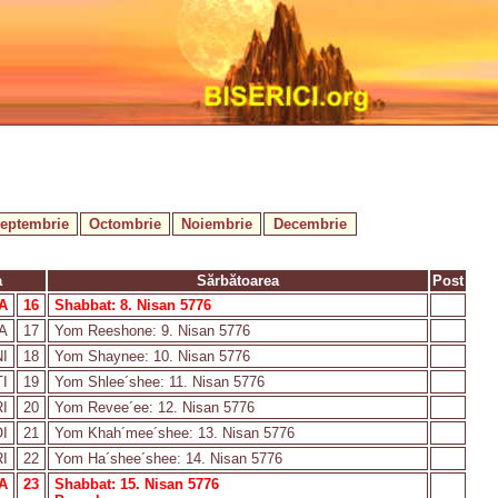
eptembrie
Octombrie
Noiembrie
Decembrie
a
Sărbătoarea
Post
A
16
Shabbat: 8. Nisan 5776
A
17
Yom Reeshone: 9. Nisan 5776
I
18
Yom Shaynee: 10. Nisan 5776
I
19
Yom Shlee´shee: 11. Nisan 5776
I
20
Yom Revee´ee: 12. Nisan 5776
I
21
Yom Khah´mee´shee: 13. Nisan 5776
I
22
Yom Ha´shee´shee: 14. Nisan 5776
A
23
Shabbat: 15. Nisan 5776