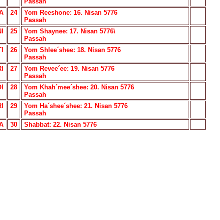
Passah
A
24
Yom Reeshone: 16. Nisan 5776
Passah
I
25
Yom Shaynee: 17. Nisan 5776\
Passah
I
26
Yom Shlee´shee: 18. Nisan 5776
Passah
I
27
Yom Revee´ee: 19. Nisan 5776
Passah
I
28
Yom Khah´mee´shee: 20. Nisan 5776
Passah
I
29
Yom Ha´shee´shee: 21. Nisan 5776
Passah
A
30
Shabbat: 22. Nisan 5776