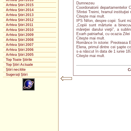
Arhiva Ştiri 2016
Dumnezeu
Arhiva Ştiri 2015
Coordonatorii departamentelor Ce
Arhiva Ştiri 2014
Sfintei Treimi, hramul instituţie
Arhiva Ştiri 2013
Citeşte mai mult.
Arhiva Ştiri 2012
IPS Nifon, despre copii: Sunt m
„Copiii sunt mărturie a binecu
Arhiva Ştiri 2011
măreţiei darului vieţii”, a subli
Arhiva Ştiri 2010
Exarh patriarhal, cu ocazia Zilei 
Arhiva Ştiri 2009
Citeşte mai mult.
Arhiva Ştiri 2008
Românce în istorie: Preoteasa E
Arhiva Ştiri 2007
Elena, primul dintre cei şapte co
Arhiva Ştiri 2006
s-a născut în data de 1 iunie 18
Arhiva Ştiri 2005
Citeşte mai mult.
Top Toate Ştirile
Top Ştiri Actuale
C
Ştiri necitite
Sugeraţi Ştiri