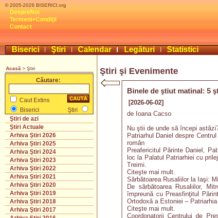
© 2005-2026 BISERICI.org
DespreNoi
Termeni+Condiţii
Contact
Biserici
Ştiri
Calendar
Legături
Statistici
Acasă
> Ştiri
Ştiri şi Evenimente
Căutare:
Binele de ştiut matinal: 5 ş
Caut Extins
[2026-06-02]
Biserici
Ştiri
de Ioana Cacso
Ştiri de azi
Ştiri Actuale
Nu ştii de unde să începi astăzi?
Patriarhul Daniel despre Centrul
Arhiva Ştiri 2026
român
Arhiva Ştiri 2025
Preafericitul Părinte Daniel, P
Arhiva Ştiri 2024
loc la Palatul Patriarhiei cu pril
Arhiva Ştiri 2023
Treimi.
Arhiva Ştiri 2022
Citeşte mai mult.
Arhiva Ştiri 2021
Sărbătoarea Rusaliilor la Iaşi: M
Arhiva Ştiri 2020
De sărbătoarea Rusaliilor, Mitr
Arhiva Ştiri 2019
împreună cu Preasfinţitul Părin
Ortodoxă a Estoniei – Patriarhi
Arhiva Ştiri 2018
Citeşte mai mult.
Arhiva Ştiri 2017
Coordonatorii Centrului de Pre