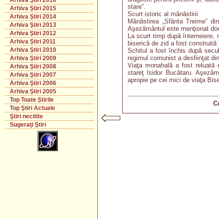
Arhiva Ştiri 2016
stare”.
Arhiva Ştiri 2015
Scurt istoric al mănăstirii
Arhiva Ştiri 2014
Mănăstirea „Sfânta Treime” din 
Arhiva Ştiri 2013
Aşezământul este menţionat docum
Arhiva Ştiri 2012
La scurt timp după întemeiere, m
Arhiva Ştiri 2011
biserică de zid a fost construit
Arhiva Ştiri 2010
Schitul a fost închis după secu
regimul comunist a desfiinţat d
Arhiva Ştiri 2009
Viaţa monahală a fost reluată d
Arhiva Ştiri 2008
stareţ Isidor Bucătaru. Aşezăm
Arhiva Ştiri 2007
apropie pe cei mici de viaţa Biser
Arhiva Ştiri 2006
Arhiva Ştiri 2005
Top Toate Ştirile
C
Top Ştiri Actuale
Ştiri necitite
Sugeraţi Ştiri