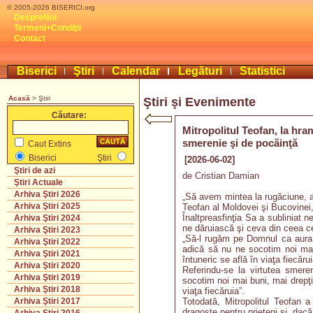
© 2005-2026 BISERICI.org
DespreNoi
Termeni+Condiţii
Contact
Biserici
Ştiri
Calendar
Legături
Statistici
Acasă
> Ştiri
Ştiri şi Evenimente
Căutare:
Mitropolitul Teofan, la hr
smerenie şi de pocăinţă
Caut Extins
Biserici
Ştiri
[2026-06-02]
Ştiri de azi
de Cristian Damian
Ştiri Actuale
Arhiva Ştiri 2026
„Să avem mintea la rugăciune, a
Arhiva Ştiri 2025
Teofan al Moldovei şi Bucovinei,
Înaltpreasfinţia Sa a subliniat 
Arhiva Ştiri 2024
ne dăruiască şi ceva din ceea 
Arhiva Ştiri 2023
„Să-l rugăm pe Domnul ca aura 
Arhiva Ştiri 2022
adică să nu ne socotim noi mai
Arhiva Ştiri 2021
întuneric se află în viaţa fiecărui
Arhiva Ştiri 2020
Referindu-se la virtutea smeren
Arhiva Ştiri 2019
socotim noi mai buni, mai drepţi
Arhiva Ştiri 2018
viaţa fiecăruia”.
Totodată, Mitropolitul Teofan a 
Arhiva Ştiri 2017
dragoste pentru prieteni şi, dac