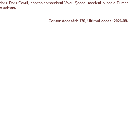
dorul Doru Gavril, căpitan-comandorul Voicu Şocae, medicul Mihaela Dumea ş
de salvare.
Contor Accesări: 130, Ultimul acces: 2026-08