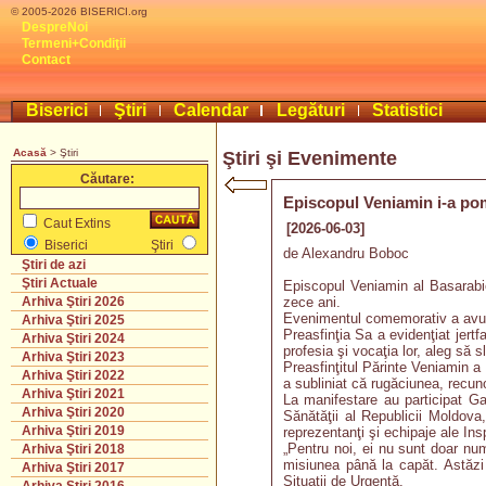
© 2005-2026 BISERICI.org
DespreNoi
Termeni+Condiţii
Contact
Biserici
Ştiri
Calendar
Legături
Statistici
Acasă
> Ştiri
Ştiri şi Evenimente
Căutare:
Episcopul Veniamin i-a pom
Caut Extins
[2026-06-03]
Biserici
Ştiri
de Alexandru Boboc
Ştiri de azi
Ştiri Actuale
Episcopul Veniamin al Basarabie
zece ani.
Arhiva Ştiri 2026
Evenimentul comemorativ a avut l
Arhiva Ştiri 2025
Preasfinţia Sa a evidenţiat jertf
Arhiva Ştiri 2024
profesia şi vocaţia lor, aleg să 
Arhiva Ştiri 2023
Preasfinţitul Părinte Veniamin a 
Arhiva Ştiri 2022
a subliniat că rugăciunea, recuno
Arhiva Ştiri 2021
La manifestare au participat Gab
Arhiva Ştiri 2020
Sănătăţii al Republicii Moldova
Arhiva Ştiri 2019
reprezentanţi şi echipaje ale Ins
„Pentru noi, ei nu sunt doar num
Arhiva Ştiri 2018
misiunea până la capăt. Astăzi 
Arhiva Ştiri 2017
Situaţii de Urgenţă.