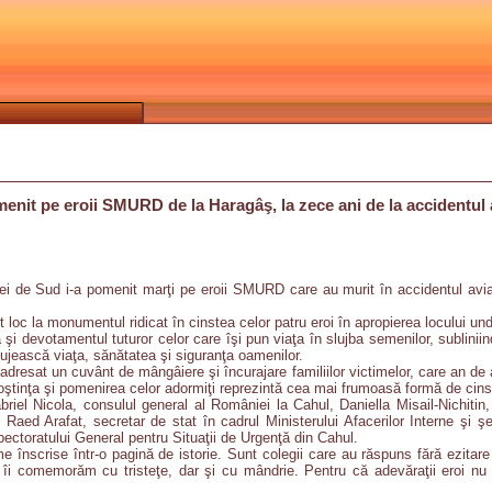
enit pe eroii SMURD de la Haragâş, la zece ani de la accidentul 
i de Sud i-a pomenit marţi pe eroii SMURD care au murit în accidentul aviati
oc la monumentul ridicat în cinstea celor patru eroi în apropierea locului und
a şi devotamentul tuturor celor care îşi pun viaţa în slujba semenilor, sublinii
slujească viaţa, sănătatea şi siguranţa oamenilor.
adresat un cuvânt de mângâiere şi încurajare familiilor victimelor, care an de a
ştinţa şi pomenirea celor adormiţi reprezintă cea mai frumoasă formă de cinstir
riel Nicola, consulul general al României la Cahul, Daniella Misail-Nichitin,
, Raed Arafat, secretar de stat în cadrul Ministerului Afacerilor Interne şi
pectoratului General pentru Situaţii de Urgenţă din Cahul.
e înscrise într-o pagină de istorie. Sunt colegii care au răspuns fără ezitare
îi comemorăm cu tristeţe, dar şi cu mândrie. Pentru că adevăraţii eroi nu s