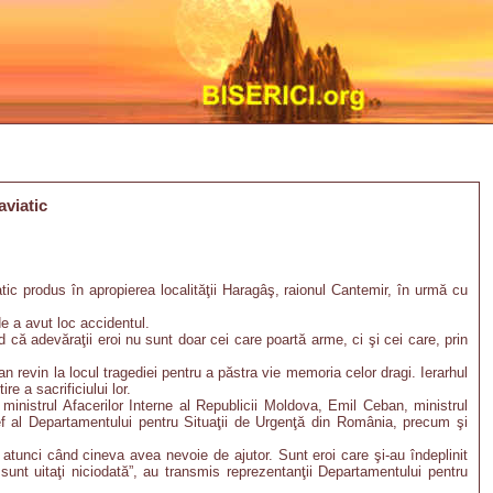
aviatic
c produs în apropierea localităţii Haragâş, raionul Cantemir, în urmă cu
e a avut loc accidentul.
nd că adevăraţii eroi nu sunt doar cei care poartă arme, ci şi cei care, prin
n revin la locul tragediei pentru a păstra vie memoria celor dragi. Ierarhul
e a sacrificiului lor.
 ministrul Afacerilor Interne al Republicii Moldova, Emil Ceban, ministrul
 şef al Departamentului pentru Situaţii de Urgenţă din România, precum şi
 atunci când cineva avea nevoie de ajutor. Sunt eroi care şi-au îndeplinit
unt uitaţi niciodată”, au transmis reprezentanţii Departamentului pentru