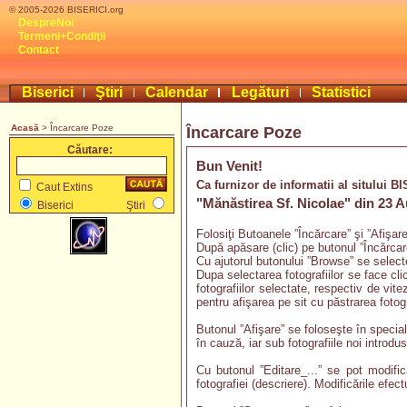
© 2005-2026 BISERICI.org
DespreNoi
Termeni+Condiţii
Contact
Biserici
Ştiri
Calendar
Legături
Statistici
Acasă
> Încarcare Poze
Încarcare Poze
Căutare:
Bun Venit!
Ca furnizor de informatii al sitului B
Caut Extins
"Mănăstirea Sf. Nicolae" din 23 
Biserici
Ştiri
Folosiţi Butoanele ”Încărcare” şi ”Afişar
După apăsare (clic) pe butonul ”Încărcare
Cu ajutorul butonului ”Browse” se selecte
Dupa selectarea fotografiilor se face cl
fotografiilor selectate, respectiv de vi
pentru afişarea pe sit cu păstrarea fotogr
Butonul ”Afişare” se foloseşte în special
în cauză, iar sub fotografiile noi introdu
Cu butonul ”Editare_...” se pot modifica
fotografiei (descriere). Modificările ef