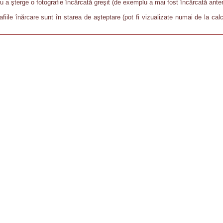
u a şterge o fotografie încărcată greşit (de exemplu a mai fost încărcată anteri
afiile înărcare sunt în starea de aşteptare (pot fi vizualizate numai de la ca