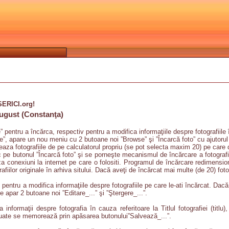
ISERICI.org!
August (Constanţa)
e” pentru a încărca, respectiv pentru a modifica informaţiile despre fotografiile
”, apare un nou meniu cu 2 butoane noi ”Browse” şi ”Încarcă foto” cu ajutorul c
aza fotografiile de pe calculatorul propriu (se pot selecta maxim 20) pe care do
ic pe butonul ”Încarcă foto” şi se porneşte mecanismul de încărcare a fotogra
teza conexiuni la internet pe care o folositi. Programul de încărcare redimensi
afiilor originale în arhiva sitului. Dacă aveţi de încărcat mai multe (de 20) foto
 pentru a modifica informaţiile despre fotografiile pe care le-ati încărcat. Dacă
se apar 2 butoane noi ”Editare_...” şi ”Ştergere_...”.
 informaţii despre fotografia în cauza referitoare la Titlul fotografiei (titl
ectuate se memorează prin apăsarea butonului”Salvează_...”.