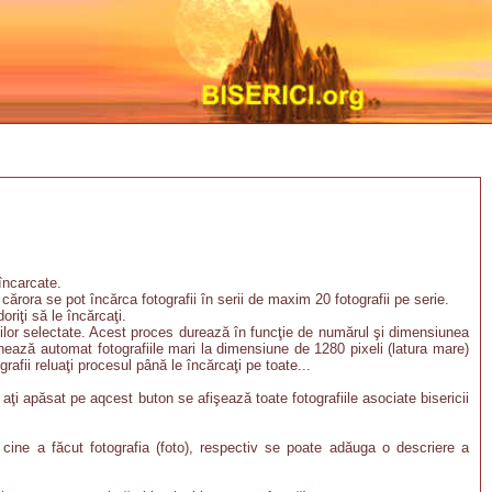
 încarcate.
ărora se pot încărca fotografii în serii de maxim 20 fotografii pe serie.
riţi să le încărcaţi.
fiilor selectate. Acest proces durează în funcţie de numărul şi dimensiunea
onează automat fotografiile mari la dimensiune de 1280 pixeli (latura mare)
grafii reluaţi procesul până le încărcaţi pe toate...
 aţi apăsat pe aqcest buton se afişează toate fotografiile asociate bisericii
u), cine a făcut fotografia (foto), respectiv se poate adăuga o descriere a