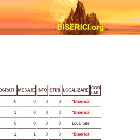
COD
OGRAFII
MESAJE
INFO
ŞTIRI
LOCALIZARE
LMI
0
0
0
0
*Biserică
1
0
0
0
*Biserică
0
0
0
0
Localitate
1
1
0
0
*Biserică