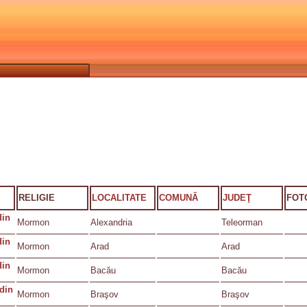
RELIGIE
LOCALITATE
COMUNĂ
JUDEŢ
FOT
din
Mormon
Alexandria
Teleorman
din
Mormon
Arad
Arad
din
Mormon
Bacău
Bacău
 din
Mormon
Braşov
Braşov