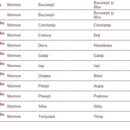
Bucureşti şi
u
Mormon
Bucureşti
Ilfov
Bucureşti şi
Mormon
Bucureşti
Ilfov
din
Mormon
Constanţa
Constanţa
din
Mormon
Craiova
Dolj
din
Mormon
Deva
Hunedoara
din
Mormon
Galaţi
Galaţi
din
Mormon
Iaşi
Iaşi
din
Mormon
Oradea
Bihor
din
Mormon
Piteşti
Argeş
din
Mormon
Ploieşti
Prahova
din
Mormon
Sibiu
Sibiu
din
Mormon
Timişoara
Timiş