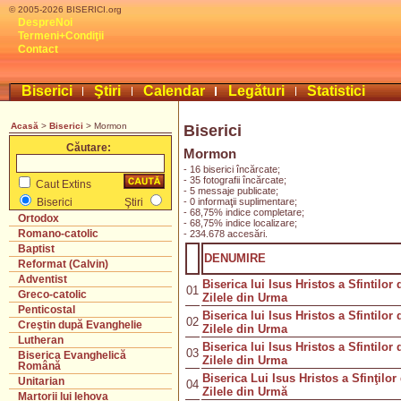
© 2005-2026 BISERICI.org
DespreNoi
Termeni+Condiţii
Contact
Biserici
Ştiri
Calendar
Legături
Statistici
Acasă
>
Biserici
> Mormon
Biserici
Căutare:
Mormon
- 16 biserici încărcate;
- 35 fotografii încărcate;
Caut Extins
- 5 messaje publicate;
- 0 informaţii suplimentare;
Biserici
Ştiri
- 68,75% indice completare;
Ortodox
- 68,75% indice localizare;
Romano-catolic
- 234.678 accesări.
Baptist
DENUMIRE
Reformat (Calvin)
Adventist
Biserica lui Isus Hristos a Sfintilor 
01
Greco-catolic
Zilele din Urma
Penticostal
Biserica lui Isus Hristos a Sfintilor 
02
Creştin după Evanghelie
Zilele din Urma
Lutheran
Biserica lui Isus Hristos a Sfintilor 
03
Biserica Evanghelică
Zilele din Urma
Română
Biserica Lui Isus Hristos a Sfinţilor
Unitarian
04
Zilele din Urmă
Martorii lui Iehova