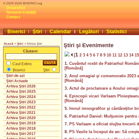
© 2005-2026 BISERICI.org
DespreNoi
Termeni+Condiţii
Contact
Biserici
Ştiri
Calendar
Legături
Statistici
Acasă
>
Ştiri
> Arhiva Ştiri
Ştiri şi Evenimente
Căutare:
1
[
2
3
4
5
6
7
8
9
10
11
12
13
14
1
1.
Cuvântul rostit de Patriarhul Români
Caut Extins
[Română]
Biserici
Ştiri
2.
Anul omagial şi comemorativ 2023 a 
Ştiri de azi
[Română]
Ştiri Actuale
Arhiva Ştiri 2026
3.
Actul de proclamare a Anului omagia
Arhiva Ştiri 2025
4.
Episcopii vicari Varlaam Ploieşteanul
Arhiva Ştiri 2024
[Română]
Arhiva Ştiri 2023
Arhiva Ştiri 2022
5.
Imnul imnografilor şi cântăreţilor bis
Arhiva Ştiri 2021
6.
Patriarhul Daniel: Mulţumim pentru 
Arhiva Ştiri 2020
Arhiva Ştiri 2019
7.
PS Varlaam a oficiat slujba trecerii d
Arhiva Ştiri 2018
8.
PS Vasile la început de an: Să creşt
Arhiva Ştiri 2017