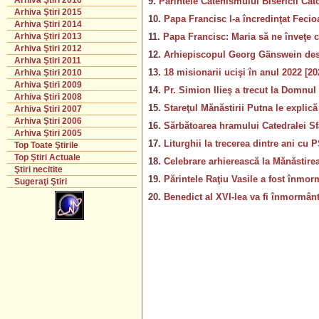
Arhiva Ştiri 2016
9.
Părintele Catehismului Bisericii Cat
Arhiva Ştiri 2015
10.
Papa Francisc l-a încredinţat Fecio
Arhiva Ştiri 2014
11.
Papa Francisc: Maria să ne înveţe c
Arhiva Ştiri 2013
Arhiva Ştiri 2012
12.
Arhiepiscopul Georg Gänswein despr
Arhiva Ştiri 2011
13.
18 misionarii ucişi în anul 2022 [2
Arhiva Ştiri 2010
Arhiva Ştiri 2009
14.
Pr. Simion Ilieş a trecut la Domnul
Arhiva Ştiri 2008
15.
Stareţul Mănăstirii Putna le explică
Arhiva Ştiri 2007
Arhiva Ştiri 2006
16.
Sărbătoarea hramului Catedralei Sfâ
Arhiva Ştiri 2005
17.
Liturghii la trecerea dintre ani cu 
Top Toate Ştirile
Top Ştiri Actuale
18.
Celebrare arhierească la Mănăstire
Ştiri necitite
19.
Părintele Raţiu Vasile a fost înmor
Sugeraţi Ştiri
20.
Benedict al XVI-lea va fi înmormânt