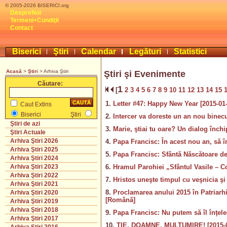
© 2005-2026 BISERICI.org
DespreNoi
Termeni+Condiţii
Contact
Biserici
Ştiri
Calendar
Legături
Statistici
Acasă
>
Ştiri
> Arhiva Ştiri
Ştiri şi Evenimente
Căutare:
1
[
2
3
4
5
6
7
8
9
10
11
12
13
14
15
1.
Letter #47: Happy New Year [2015-01-
Caut Extins
Biserici
Ştiri
2.
Intercer va doreste un an nou binecu
Ştiri de azi
3.
Marie, ştiai tu oare? Un dialog înch
Ştiri Actuale
Arhiva Ştiri 2026
4.
Papa Francisc: În acest nou an, să 
Arhiva Ştiri 2025
5.
Papa Francisc: Sfântă Născătoare d
Arhiva Ştiri 2024
6.
Hramul Parohiei „Sfântul Vasile – Co
Arhiva Ştiri 2023
Arhiva Ştiri 2022
7.
Hristos uneşte timpul cu veşnicia şi
Arhiva Ştiri 2021
8.
Proclamarea anului 2015 în Patriarhi
Arhiva Ştiri 2020
[Română]
Arhiva Ştiri 2019
Arhiva Ştiri 2018
9.
Papa Francisc: Nu putem să îl înţel
Arhiva Ştiri 2017
10.
TIE, DOAMNE, MULTUMIRE! [2015-0