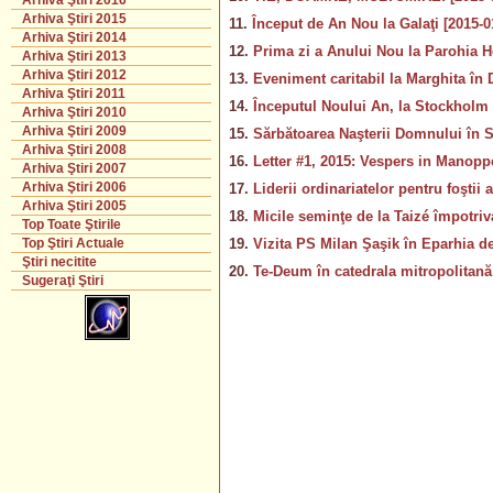
Arhiva Ştiri 2016
Arhiva Ştiri 2015
11.
Început de An Nou la Galaţi [2015-0
Arhiva Ştiri 2014
12.
Prima zi a Anului Nou la Parohia H
Arhiva Ştiri 2013
Arhiva Ştiri 2012
13.
Eveniment caritabil la Marghita în
Arhiva Ştiri 2011
14.
Începutul Noului An, la Stockholm 
Arhiva Ştiri 2010
Arhiva Ştiri 2009
15.
Sărbătoarea Naşterii Domnului în Si
Arhiva Ştiri 2008
16.
Letter #1, 2015: Vespers in Manoppe
Arhiva Ştiri 2007
Arhiva Ştiri 2006
17.
Liderii ordinariatelor pentru foştii
Arhiva Ştiri 2005
18.
Micile seminţe de la Taizé împotriva
Top Toate Ştirile
19.
Vizita PS Milan Şaşik în Eparhia d
Top Ştiri Actuale
Ştiri necitite
20.
Te-Deum în catedrala mitropolitană,
Sugeraţi Ştiri