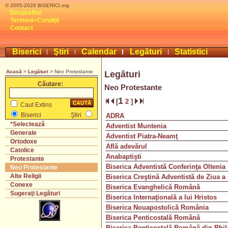
© 2005-2026 BISERICI.org
DespreNoi
Termeni+Condiţii
Contact
Biserici
Ştiri
Calendar
Legături
Statistici
Acasă
>
Legături
> Neo Protestante
Legături
Căutare:
Neo Protestante
1
[
2
]
Caut Extins
Biserici
Ştiri
ADRA
*Selectează
Adventist Muntenia
Generale
Adventist Piatra-Neamţ
Ortodoxe
Află adevărul
Catolice
Anabaptişti
Protestante
Biserica Adventistă Conferinţa Oltenia
Neo Protestante
Alte Religii
Biserica Creştină Adventistă de Ziua 
Conexe
Biserica Evanghelică Română
Sugeraţi Legături
Biserica Internaţională a lui Hristos
Biserica Nouapostolică România
Biserica Penticostală Română
Biserica Penticostală Română din Phil