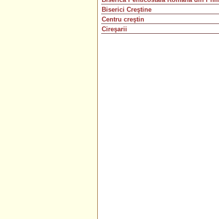
Biserici Creştine
Centru creştin
Cireşarii