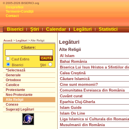
© 2005-2026 BISERICI.org
DespreNoi
Termeni+Condiţii
Contact
Biserici
Ştiri
Calendar
Legături
Statistici
Acasă
>
Legături
> Alte Religii
Legături
Căutare:
Alte Religii
Al Islam
Caut Extins
Bahai România
Biserici
Ştiri
Biserica Lui Isus Hristos a Sfintiilor d
*Selectează
Calea Creştină
Generale
Căutare Islamică
Ortodoxe
Cine sunt mormonii?
Catolice
Protestante
Comunitatea Evreiasca din România
Neo Protestante
Cuvânt curat
Alte Religii
Eparhia Cluj-Gherla
Conexe
Islam Guide
Sugeraţi Legături
Islam On Line
Liga Islamica si Culturala din Romani
Musulmanii din România