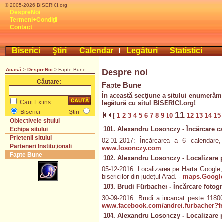
© 2005-2026 BISERICI.org
DespreNoi
Termeni+Condiţii
Contact
Biserici
Ştiri
Calendar
Legături
Statistici
Acasă
>
DespreNoi
> Fapte Bune
Despre noi
Căutare:
Fapte Bune
În această secţiune a sitului enumerăm 
Caut Extins
legătură cu situl BISERICI.org!
Biserici
Ştiri
11
[
1
2
3
4
5
6
7
8
9
10
12
13
14
1
Obiectivele sitului
101. Alexandru Losonczy - Încărcare c
Echipa sitului
Prietenii sitului
02-01-2017: Încărcarea a 6 calendare
Parteneri Instituţionali
www.losonczy.com
Fapte Bune
102. Alexandru Losonczy - Localizare 
05-12-2016: Localizarea pe Harta Google, 
bisericilor din judeţul Arad. -
maps.Googl
103. Brudi Fürbacher - Încărcare fotogr
30-09-2016: Brudi a incarcat peste 11800 
www.facebook.com/andrei.furbacher?fr
104. Alexandru Losonczy - Localizare 