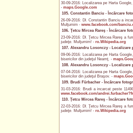
30-09-2016: Localizarea pe Harta Google, c
-
maps.Google.com
105. Constantin Banciu - Încărcare foto
26-09-2016: Dl. Constantin Banciu a incarc
Mulţumim -
www.facebook.com/banciu.c
106. Ţetcu Mircea Rareş - Încărcare foto
23-09-2016: Dl. Ţetcu Mircea Rareş a furni
judeţe. Mulţumim! -
ro.Wikipedia.org
107. Alexandru Losonczy - Localizare 
09-06-2016: Localizarea pe Harta Google, 
bisericilor din judeţul Neamţ. -
maps.Goo
108. Alexandru Losonczy - Localizare 
07-04-2016: Localizarea pe Harta Google, 
bisericilor din judeţul Braşov. -
maps.Goo
109. Brudi Fürbacher - Încărcare fotogr
31-03-2016: Brudi a incarcat peste 11490 
www.facebook.com/andrei.furbacher?fr
110. Ţetcu Mircea Rareş - Încărcare foto
22-03-2016: Dl. Ţetcu Mircea Rareş a furni
judeţe. Mulţumim! -
ro.Wikipedia.org