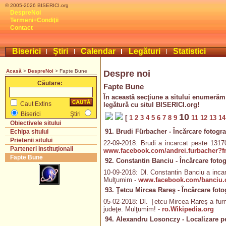
© 2005-2026 BISERICI.org
DespreNoi
Termeni+Condiţii
Contact
Biserici
Ştiri
Calendar
Legături
Statistici
Acasă
>
DespreNoi
> Fapte Bune
Despre noi
Căutare:
Fapte Bune
În această secţiune a sitului enumerăm 
Caut Extins
legătură cu situl BISERICI.org!
Biserici
Ştiri
10
[
1
2
3
4
5
6
7
8
9
11
12
13
1
Obiectivele sitului
91. Brudi Fürbacher - Încărcare fotograf
Echipa sitului
Prietenii sitului
22-09-2018: Brudi a incarcat peste 13170 
Parteneri Instituţionali
www.facebook.com/andrei.furbacher?fr
Fapte Bune
92. Constantin Banciu - Încărcare fotog
10-09-2018: Dl. Constantin Banciu a incarc
Mulţumim -
www.facebook.com/banciu.c
93. Ţetcu Mircea Rareş - Încărcare fotog
05-02-2018: Dl. Ţetcu Mircea Rareş a furniz
judeţe. Mulţumim! -
ro.Wikipedia.org
94. Alexandru Losonczy - Localizare p