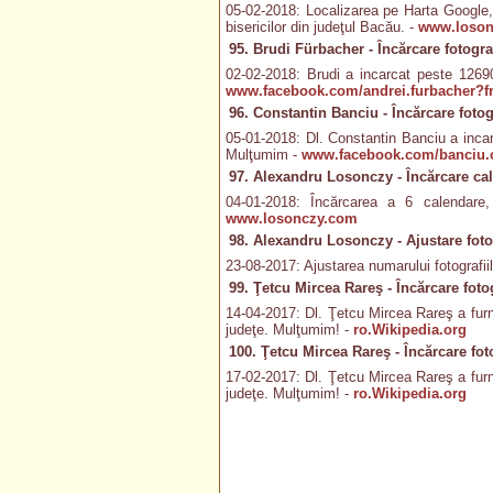
05-02-2018: Localizarea pe Harta Google, 
bisericilor din judeţul Bacău. -
www.loson
95. Brudi Fürbacher - Încărcare fotograf
02-02-2018: Brudi a incarcat peste 12690 
www.facebook.com/andrei.furbacher?fr
96. Constantin Banciu - Încărcare fotog
05-01-2018: Dl. Constantin Banciu a incarc
Mulţumim -
www.facebook.com/banciu.c
97. Alexandru Losonczy - Încărcare ca
04-01-2018: Încărcarea a 6 calendare
www.losonczy.com
98. Alexandru Losonczy - Ajustare fotog
23-08-2017: Ajustarea numarului fotografiilo
99. Ţetcu Mircea Rareş - Încărcare fotog
14-04-2017: Dl. Ţetcu Mircea Rareş a furniz
judeţe. Mulţumim! -
ro.Wikipedia.org
100. Ţetcu Mircea Rareş - Încărcare foto
17-02-2017: Dl. Ţetcu Mircea Rareş a furniz
judeţe. Mulţumim! -
ro.Wikipedia.org