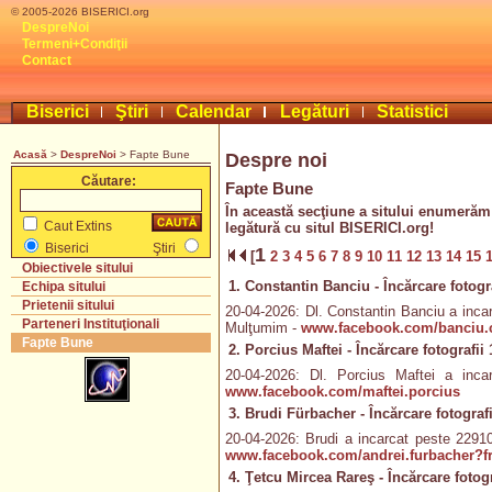
© 2005-2026 BISERICI.org
DespreNoi
Termeni+Condiţii
Contact
Biserici
Ştiri
Calendar
Legături
Statistici
Acasă
>
DespreNoi
> Fapte Bune
Despre noi
Căutare:
Fapte Bune
În această secţiune a sitului enumerăm 
Caut Extins
legătură cu situl BISERICI.org!
Biserici
Ştiri
1
[
2
3
4
5
6
7
8
9
10
11
12
13
14
15
Obiectivele sitului
1. Constantin Banciu - Încărcare fotogra
Echipa sitului
Prietenii sitului
20-04-2026: Dl. Constantin Banciu a incarc
Parteneri Instituţionali
Mulţumim -
www.facebook.com/banciu.c
Fapte Bune
2. Porcius Maftei - Încărcare fotografii 
20-04-2026: Dl. Porcius Maftei a inca
www.facebook.com/maftei.porcius
3. Brudi Fürbacher - Încărcare fotografi
20-04-2026: Brudi a incarcat peste 22910 
www.facebook.com/andrei.furbacher?fr
4. Ţetcu Mircea Rareş - Încărcare fotogr