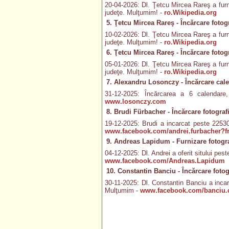
20-04-2026: Dl. Ţetcu Mircea Rareş a furniz
judeţe. Mulţumim! -
ro.Wikipedia.org
5. Ţetcu Mircea Rareş - Încărcare fotogr
10-02-2026: Dl. Ţetcu Mircea Rareş a furniz
judeţe. Mulţumim! -
ro.Wikipedia.org
6. Ţetcu Mircea Rareş - Încărcare fotogr
05-01-2026: Dl. Ţetcu Mircea Rareş a furniz
judeţe. Mulţumim! -
ro.Wikipedia.org
7. Alexandru Losonczy - Încărcare cal
31-12-2025: Încărcarea a 6 calendare
www.losonczy.com
8. Brudi Fürbacher - Încărcare fotografi
19-12-2025: Brudi a incarcat peste 22530 
www.facebook.com/andrei.furbacher?fr
9. Andreas Lapidum - Furnizare fotogra
04-12-2025: Dl. Andrei a oferit sitului pest
www.facebook.com/Andreas.Lapidum
10. Constantin Banciu - Încărcare fotog
30-11-2025: Dl. Constantin Banciu a incarc
Mulţumim -
www.facebook.com/banciu.c