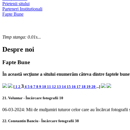
Prietenii sitului
Parteneri Instituţionali
Fapte Bune
Timp stanga: 0.01s...
Despre noi
Fapte Bune
În această secţiune a sitului enumerăm câteva dintre faptele bune 
3
[
1
2
4
5
6
7
8
9
10
11
12
13
14
15
16
17
18
19
20
...]
21. Voluntar - Încărcare fotografii 10
06-03-2024: Mii de mulţumiri tuturor celor care au încărcat fotografii 
22. Constantin Banciu - Încărcare fotografii 38