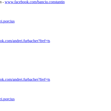
im -
www.facebook.com/banciu.constantin
i.porcius
k.com/andrei.furbacher?fref=ts
k.com/andrei.furbacher?fref=ts
i.porcius