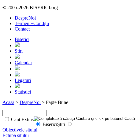
© 2005-2026 BISERICI.org
DespreNoi
Termeni+Condiţii
Contact
Biserici
Ştiri
Calendar
Legături
Statistici
Acasă
>
DespreNoi
> Fapte Bune
Caut Extins
Biserici
Ştiri
Obiectivele sitului
Echipa sitului