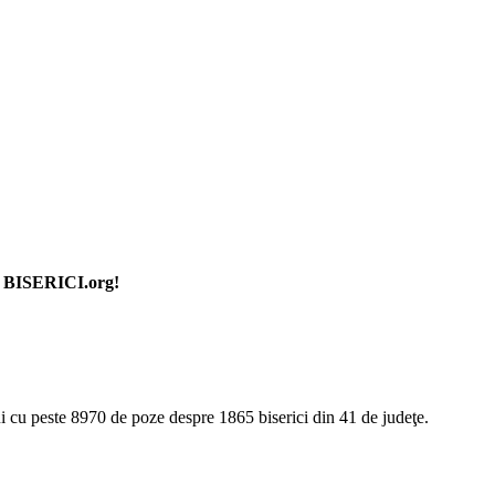
tul BISERICI.org!
ui cu peste 8970 de poze despre 1865 biserici din 41 de judeţe.