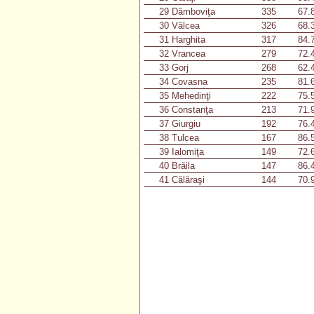
29
Dâmboviţa
335
67.
30
Vâlcea
326
68.
31
Harghita
317
84.
32
Vrancea
279
72.
33
Gorj
268
62.
34
Covasna
235
81.
35
Mehedinţi
222
75.
36
Constanţa
213
71.
37
Giurgiu
192
76.
38
Tulcea
167
86.
39
Ialomiţa
149
72.
40
Brăila
147
86.
41
Călăraşi
144
70.