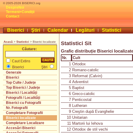
© 2005-2026 BISERICI.org
DespreNoi
Termeni+Condiţii
Contact
Biserici
Ştiri
Calendar
Legături
Statistici
Acasă
>
Statistici
> Biserici localizate
Statistici Sit
Căutare:
Grafic distribuţie Biserici localizat
Nr.
Cult
Caut Extins
1
Ortodox
Biserici
Ştiri
2
Romano-catolic
Generale
3
Reformat (Calvin)
Biserici
4
Adventist
Top Culte / Judeţe
5
Baptist
Top Biserici / Judeţe
Biserici / Localităţi
6
Greco-catolic
Fotografii / Localităţi
7
Penticostal
Biserici cu Fotografii
8
Lutheran
Nr. Fotografii
9
Creştin după Evanghelie
Completare Fotografii
10
Unitarian
Biserici localizate
Completare Localizare
11
Martorii lui Iehova
Accesări Biserici
12
Ortodox de stil vechi