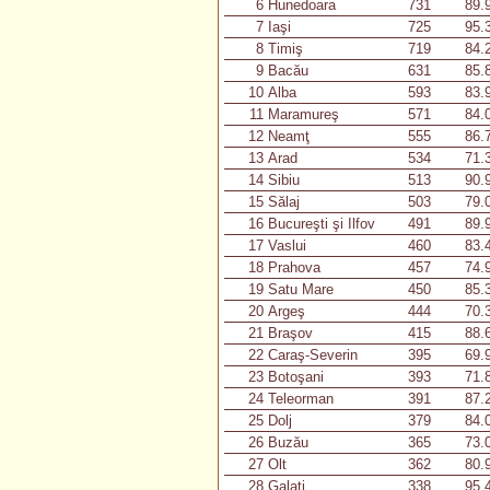
6
Hunedoara
731
89.
7
Iaşi
725
95.
8
Timiş
719
84.
9
Bacău
631
85.
10
Alba
593
83.
11
Maramureş
571
84.
12
Neamţ
555
86.
13
Arad
534
71.
14
Sibiu
513
90.
15
Sălaj
503
79.
16
Bucureşti şi Ilfov
491
89.
17
Vaslui
460
83.
18
Prahova
457
74.
19
Satu Mare
450
85.
20
Argeş
444
70.
21
Braşov
415
88.
22
Caraş-Severin
395
69.
23
Botoşani
393
71.
24
Teleorman
391
87.
25
Dolj
379
84.
26
Buzău
365
73.
27
Olt
362
80.
28
Galaţi
338
95.