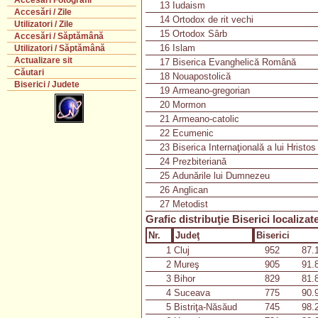
Accesări Fotografii
13
Iudaism
Accesări / Zile
14
Ortodox de rit vechi
Utilizatori / Zile
15
Ortodox Sârb
Accesări / Săptămână
16
Islam
Utilizatori / Săptămână
Actualizare sit
17
Biserica Evanghelică Română
Căutari
18
Nouapostolică
Biserici / Judete
19
Armeano-gregorian
20
Mormon
21
Armeano-catolic
22
Ecumenic
23
Biserica Internaţională a lui Hristos
24
Prezbiteriană
25
Adunările lui Dumnezeu
26
Anglican
27
Metodist
Grafic distribuţie Biserici localizat
Nr.
Judeţ
Biserici
1
Cluj
952
87.
2
Mureş
905
91.
3
Bihor
829
81.
4
Suceava
775
90.
5
Bistriţa-Năsăud
745
98.