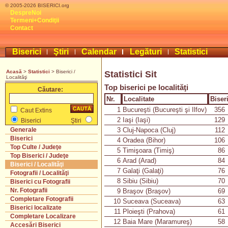
© 2005-2026 BISERICI.org
DespreNoi
Termeni+Condiţii
Contact
Biserici
Ştiri
Calendar
Legături
Statistici
Acasă
>
Statistici
> Biserici /
Statistici Sit
Localităţi
Top biserici pe localităţi
Căutare:
Nr.
Localitate
Biser
1
Bucureşti (Bucureşti şi Ilfov)
356
Caut Extins
2
Iaşi (Iaşi)
129
Biserici
Ştiri
3
Cluj-Napoca (Cluj)
112
Generale
Biserici
4
Oradea (Bihor)
106
Top Culte / Judeţe
5
Timişoara (Timiş)
86
Top Biserici / Judeţe
6
Arad (Arad)
84
Biserici / Localităţi
7
Galaţi (Galaţi)
76
Fotografii / Localităţi
8
Sibiu (Sibiu)
70
Biserici cu Fotografii
Nr. Fotografii
9
Braşov (Braşov)
69
Completare Fotografii
10
Suceava (Suceava)
63
Biserici localizate
11
Ploieşti (Prahova)
61
Completare Localizare
12
Baia Mare (Maramureş)
58
Accesări Biserici