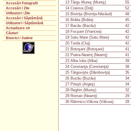
13
Târgu Mureş (Mureş)
55
Accesări Fotografii
14
Craiova (Dolj)
52
Accesări / Zile
Utilizatori / Zile
15
Bistriţa (Bistriţa-Năsăud)
48
Accesări / Săptămână
16
Brăila (Brăila)
45
Utilizatori / Săptămână
17
Bacău (Bacău)
42
Actualizare sit
18
Focşani (Vrancea)
42
Căutari
19
Satu Mare (Satu Mare)
42
Biserici / Judete
20
Turda (Cluj)
42
21
Botoşani (Botoşani)
41
22
Piatra-Neamţ (Neamţ)
41
23
Alba Iulia (Alba)
39
24
Constanţa (Constanţa)
38
25
Târgovişte (Dâmboviţa)
35
26
Buzău (Buzău)
34
27
Piteşti (Argeş)
34
28
Reghin (Mureş)
32
29
Roman (Neamţ)
29
30
Râmnicu-Vâlcea (Vâlcea)
28